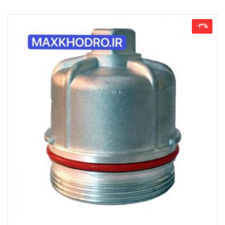
-
3
%