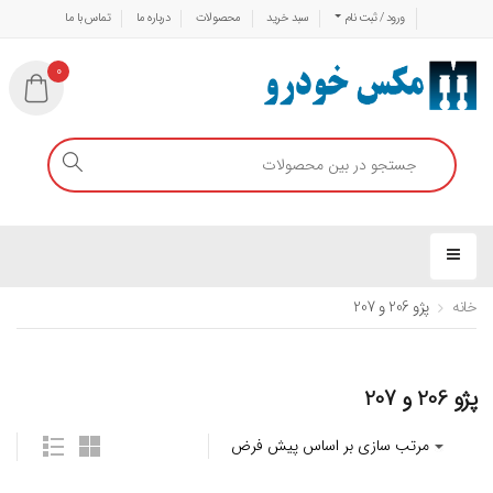
ورود / ثبت نام
سبد خرید
محصولات
درباره ما
تماس با ما
0
خانه
پژو 206 و 207
پژو 206 و 207