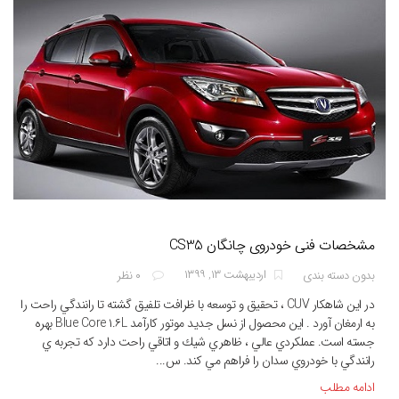
مشخصات فنی خودروی چانگان CS35
اردیبهشت ۱۳, ۱۳۹۹
بدون دسته بندی
۰ نظر
در اين شاهكار CUV ، تحقيق و توسعه با ظرافت تلفيق گشته تا رانندگي راحت را
به ارمغان آورد . اين محصول از نسل جديد موتور كارآمد Blue Core ۱.۶L بهره
جسته است. عملكردي عالي ، ظاهري شيك و اتاقي راحت دارد كه تجربه ي
رانندگي با خودروي سدان را فراهم مي كند. س...
ادامه مطلب