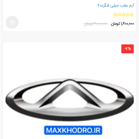
آرم عقب جیلی امگرند۷
ا
۱,۶۰۰,۰۰۰
تومان
۲,۰۰۰,۰۰۰
تومان
ز
۵
-
۷
%