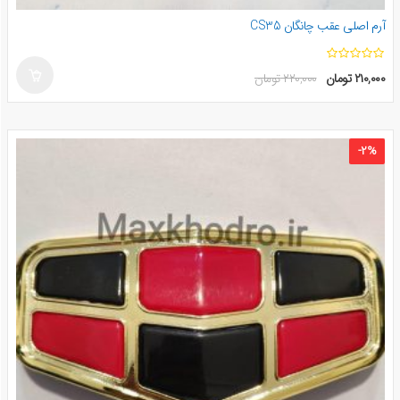
آرم اصلی عقب چانگان CS35
ا
۲۱۰,۰۰۰
تومان
۲۲۰,۰۰۰
تومان
ز
۵
-
۲
%