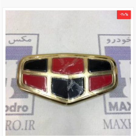
-
۲۰
%