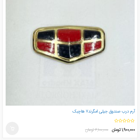
آرم درب صندوق جیلی امگرند۷ هاچبک
ا
۱,۹۰۰,۰۰۰
تومان
۲,۱۰۰,۰۰۰
تومان
ز
۵