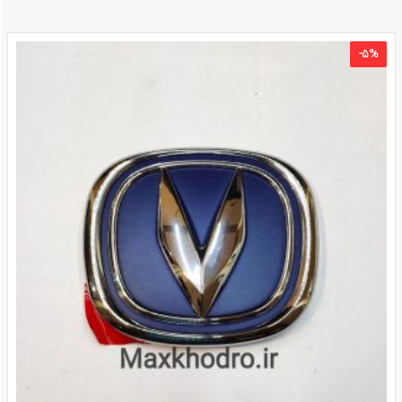
-
۵
%