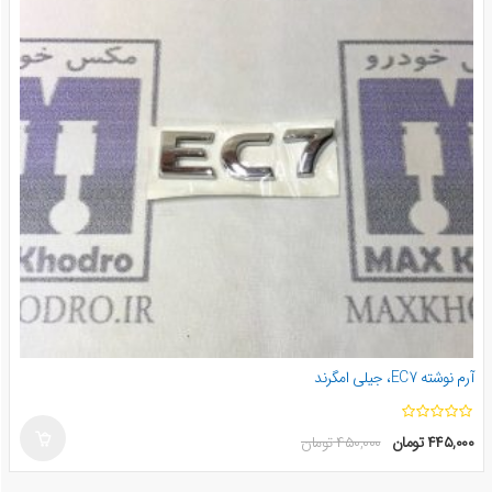
آرم نوشته EC7، جیلی امگرند
ا
۴۴۵,۰۰۰
تومان
۴۵۰,۰۰۰
تومان
ز
۵