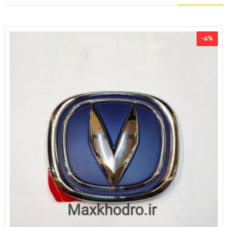
-
۵
%