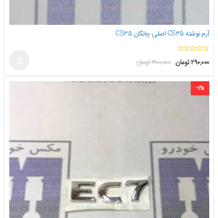
آرم نوشته CS35 اصلی چانگان CS35
ا
۲۹۰,۰۰۰
تومان
۳۰۰,۰۰۰
تومان
ز
۵
-
۱
%