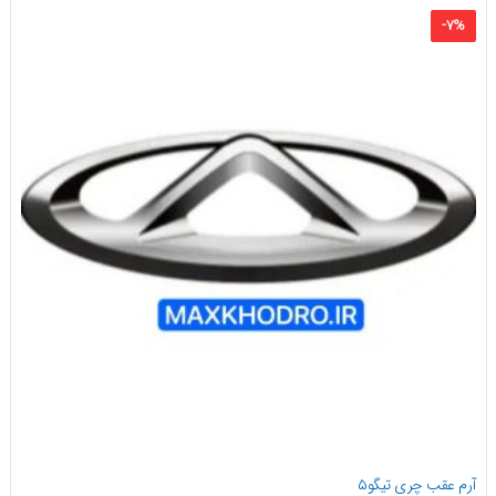
-
۷
%
آرم عقب چری تیگو۵