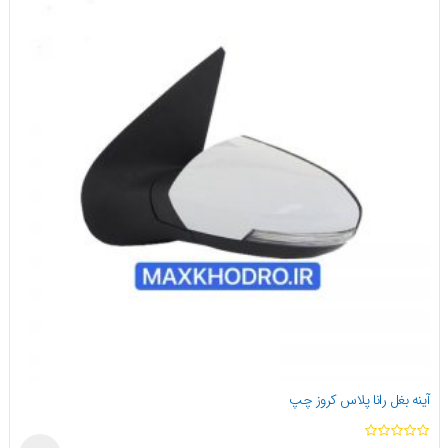
آینه بغل رانا پلاس کروز چپ
ا