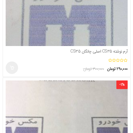
آرم نوشته CS35 اصلی چانگان CS35
ا
۲۹۰,۰۰۰
تومان
۳۰۰,۰۰۰
تومان
ز
۵
-
۱
%