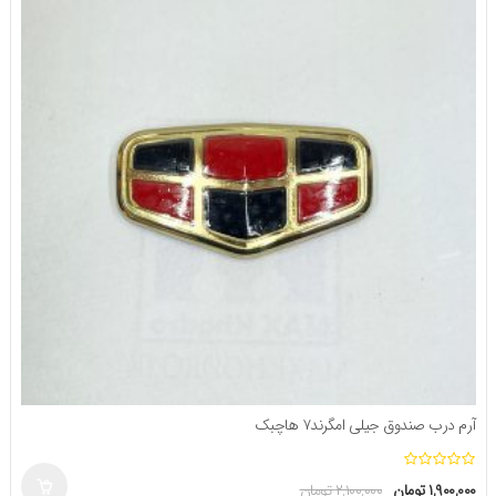
آرم درب صندوق جیلی امگرند۷ هاچبک
ا
۱,۹۰۰,۰۰۰
تومان
۲,۱۰۰,۰۰۰
تومان
ز