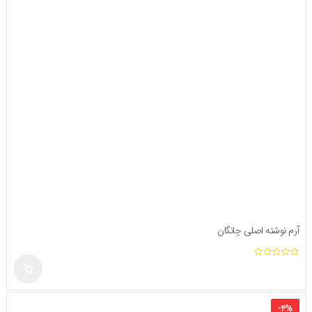
آرم نوشته اصلی چانگان
ا
ز
۵
-
۴
%