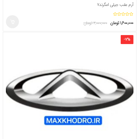
آرم عقب جیلی امگرند۷
ا
۱,۶۰۰,۰۰۰
تومان
۲,۰۰۰,۰۰۰
تومان
ز
۵
-
۷
%