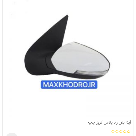
آینه بغل رانا پلاس کروز چپ
ا