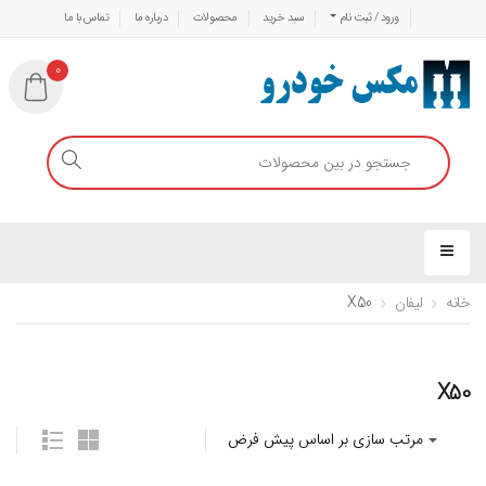
ورود / ثبت نام
سبد خرید
محصولات
درباره ما
تماس با ما
0
خانه
لیفان
X50
X50