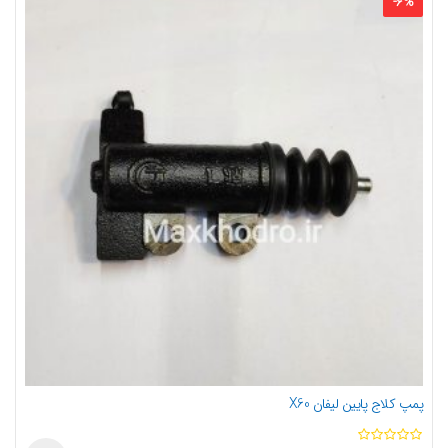
-
6
%
پمپ کلاج پایین لیفان X60
ا