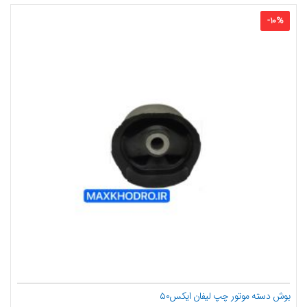
-
10
%
بوش دسته موتور چپ لیفان ایکس۵۰