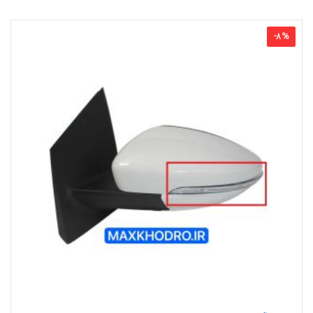
-
8
%