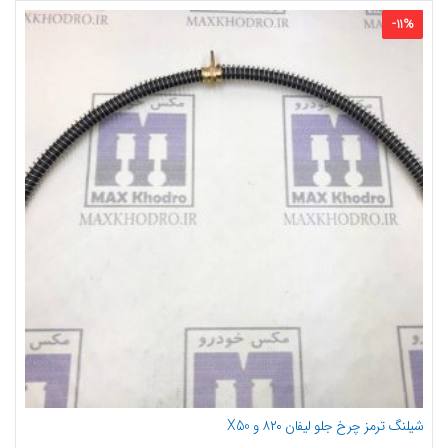
-
11
%
شیلنگ ترمز چرخ جلو لیفان ۸۲۰ و X50