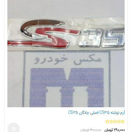
آرم نوشته CS35 اصلی چانگان CS35
ا
۲۹۰,۰۰۰
تومان
۳۰۰,۰۰۰
تومان
ز