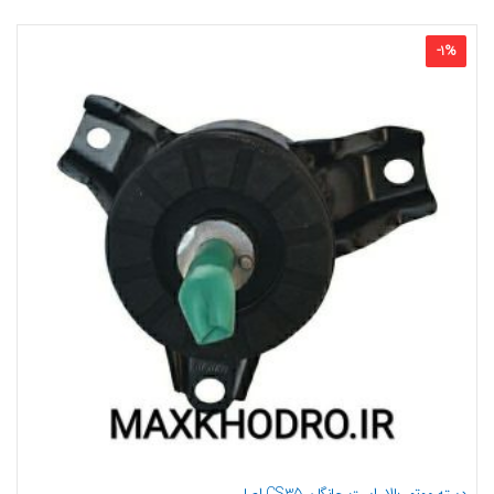
-
1
%
دسته موتور بالا راست چانگان CS35 اصلی