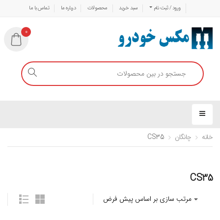
ورود / ثبت نام
سبد خرید
محصولات
درباره ما
تماس با ما
0
خانه
چانگان
CS35
CS35