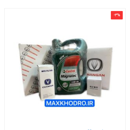
-
3
%