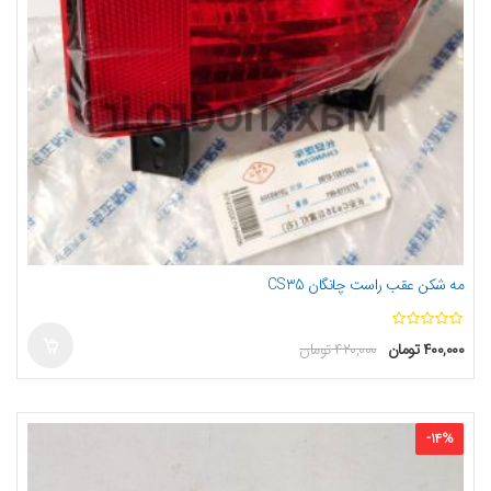
مه شکن عقب راست چانگان CS35
ا
۴۰۰,۰۰۰
تومان
۴۲۰,۰۰۰
تومان
ز
5
-
14
%