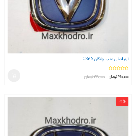
آرم اصلی عقب چانگان CS35
ا
۲۱۰,۰۰۰
تومان
۲۲۰,۰۰۰
تومان
ز
5
-
2
%