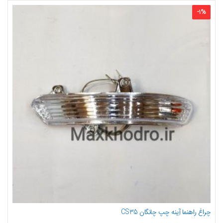
-
1
%
چراغ راهنما آِینه چپ چانگان CS35