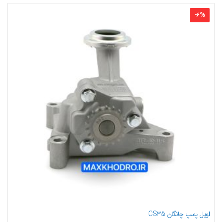
-
6
%
اویل پمپ چانگان CS35