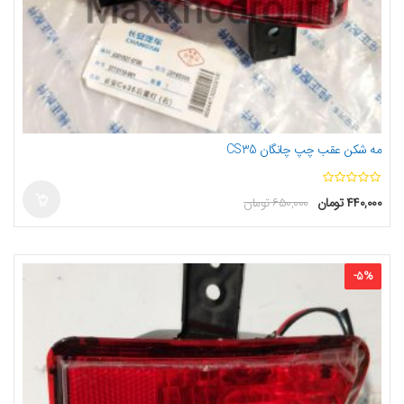
مه شکن عقب چپ چانگان CS35
ا
۴۴۰,۰۰۰
تومان
۶۵۰,۰۰۰
تومان
ز
5
-
5
%