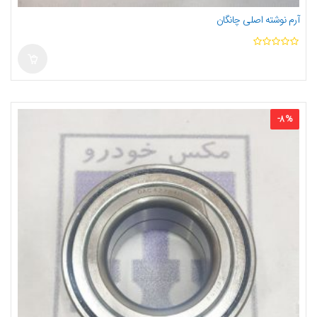
آرم نوشته اصلی چانگان
ا
ز
5
-
8
%