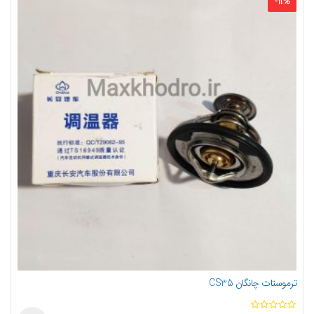
-
11
%
ترموستات چانگان CS35
ا