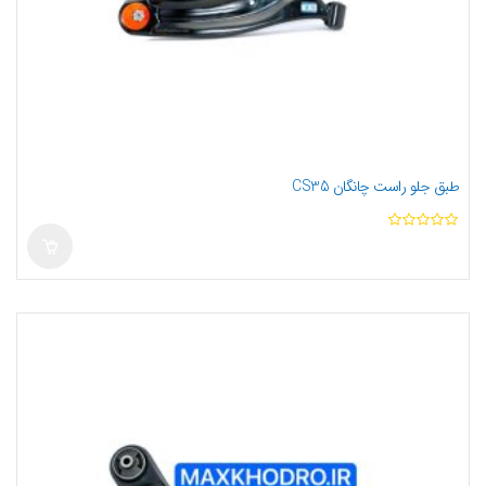
طبق جلو راست چانگان CS35
ا
ز
5