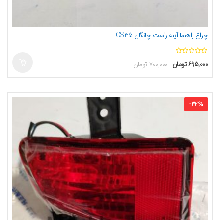
چراغ راهنما آینه راست چانگان CS35
ا
۶۹۵,۰۰۰
تومان
۷۰۰,۰۰۰
تومان
ز
5
-
32
%