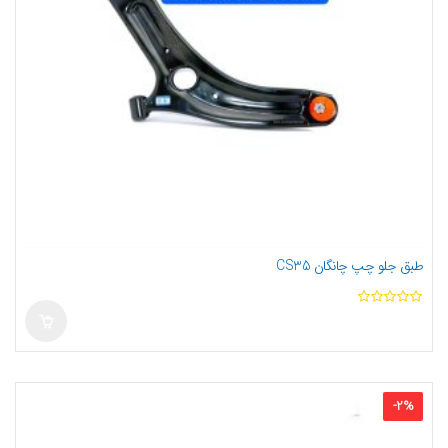
طبق جلو چپ چانگان CS35
ا
ز
5
-
2
%