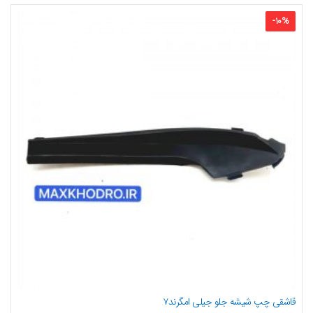
-
10
%
قاشقی چپ شیشه جلو جیلی امگرند۷