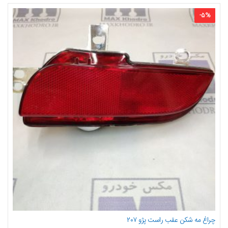
-
5
%
چراغ مه شکن عقب راست پژو ۲۰۷