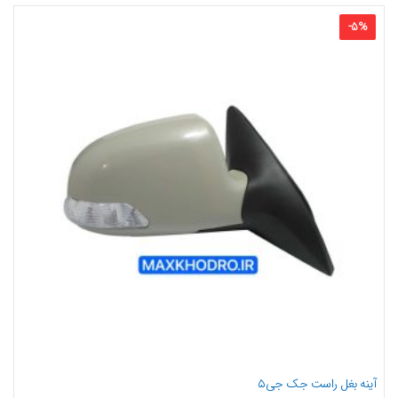
-
5
%
آینه بغل راست جک جی۵