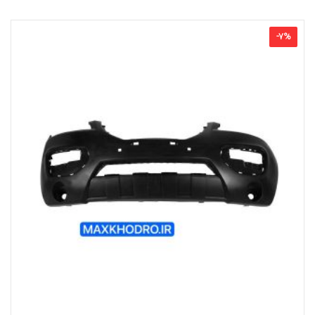
-
7
%