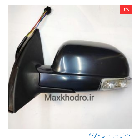
-
4
%
آینه بغل چپ جیلی امگرند۷