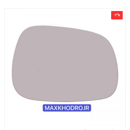
-
2
%