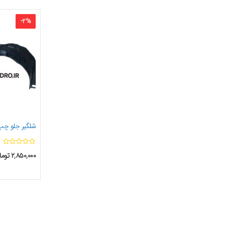
-
2
%
شلگیر جلو چپ 
۲,۸۵۰,۰۰۰
توما