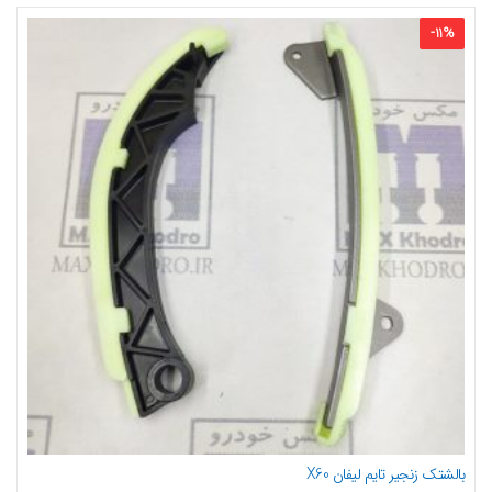
-
11
%
بالشتک زنجیر تایم لیفان X60