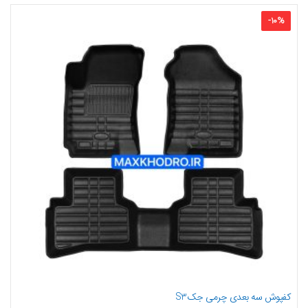
-
10
%
کفپوش سه بعدی چرمی جکS3