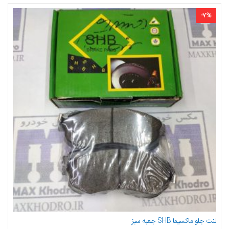
-
7
%
لنت جلو ماکسیما SHB جعبه سبز