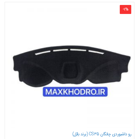
-
1
%
رو داشبوردی چانگان CS35 (برند بابُل)