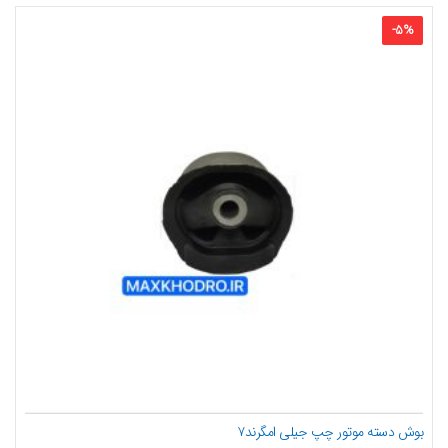
-
5
%
بوش دسته موتور چپ جیلی امگرند۷