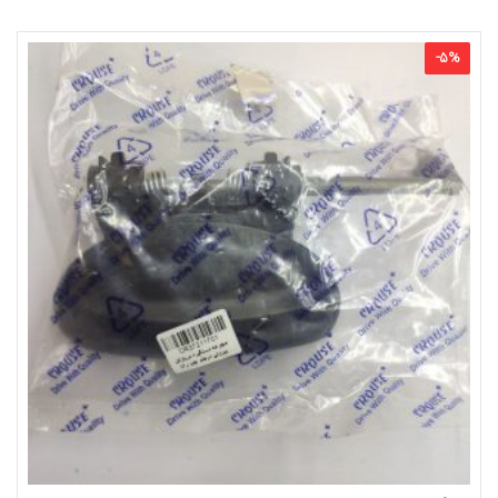
-
5
%