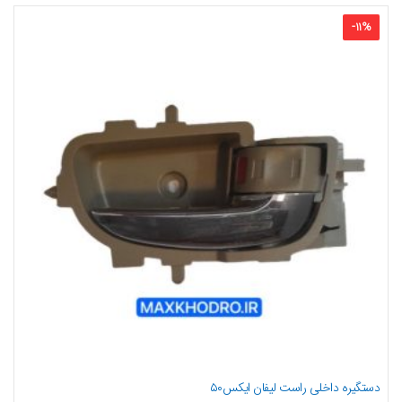
-
11
%
دستگیره داخلی راست لیفان ایکس۵۰