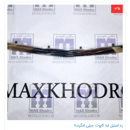
-
6
%
زه استیل لبه کاپوت جیلی امگرند۷