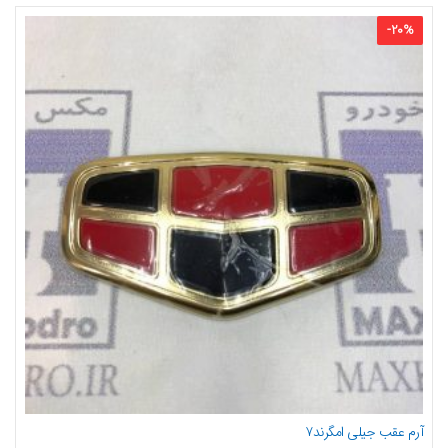
-
20
%
آرم عقب جیلی امگرند۷