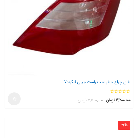
طلق چراغ خطر عقب راست جیلی امگرند۷
ا
۳,۲۰۰,۰۰۰
تومان
۳,۵۰۰,۰۰۰
تومان
ز
5
-
9
%