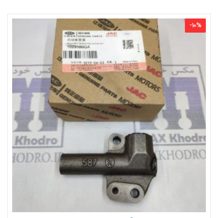
-
10
%