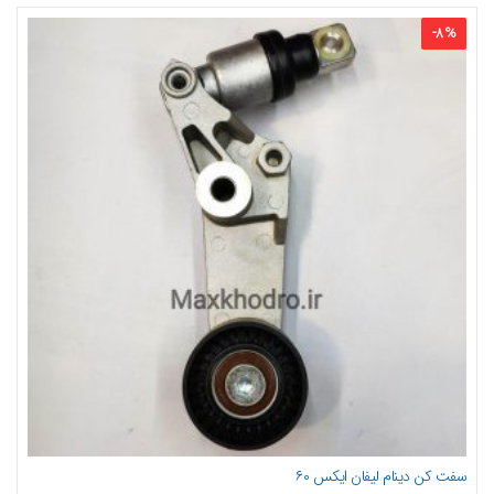
-
8
%
سفت کن دینام لیفان ایکس ۶۰