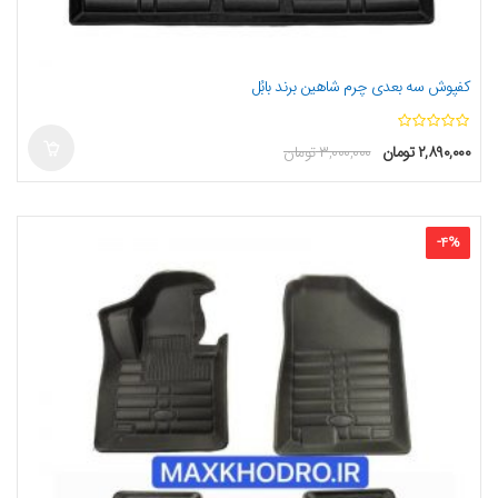
کفپوش سه بعدی چرم شاهین برند بابُل
ا
۲,۸۹۰,۰۰۰
تومان
۳,۰۰۰,۰۰۰
تومان
ز
5
-
4
%