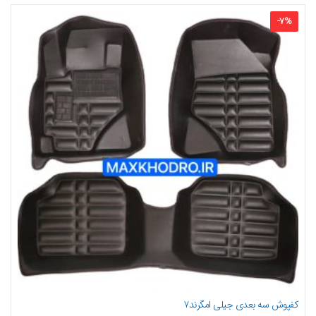
-
7
%
کفپوش سه بعدی جیلی امگرند۷