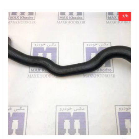
-
8
%