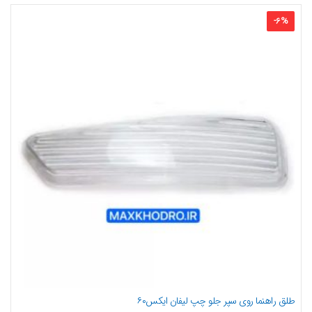
-
6
%
طلق راهنما روی سپر جلو چپ لیفان ایکس۶۰