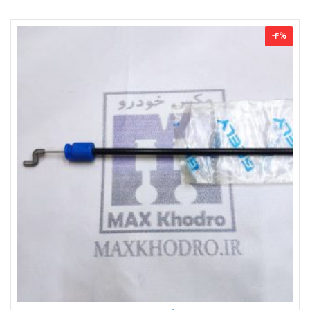
-
4
%