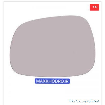
-
2
%
شیشه آینه چپ جک S5