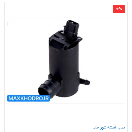
-
6
%
پمپ شیشه شور جک