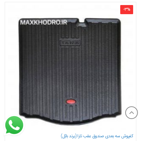
-
3
%
کفپوش سه بعدی صندوق عقب تارا (برند بابُل)