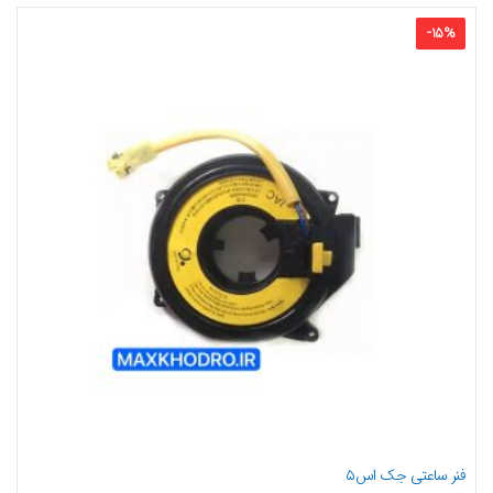
-
15
%
فنر ساعتی جک اس۵