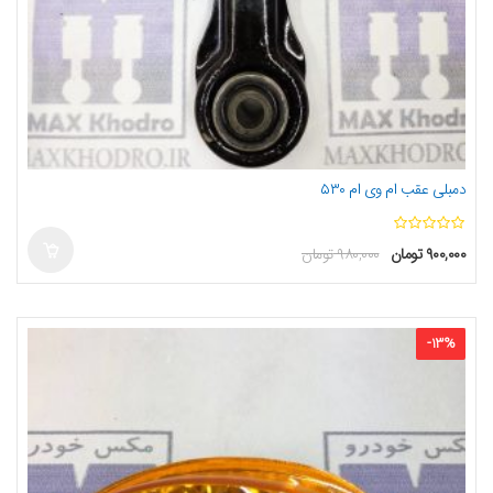
دمبلی عقب ام وی ام ۵۳۰
ا
۹۰۰,۰۰۰
تومان
۹۸۰,۰۰۰
تومان
ز
5
-
13
%