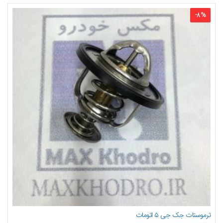
-
8
%
ترموستات جک جی ۵ اتومات