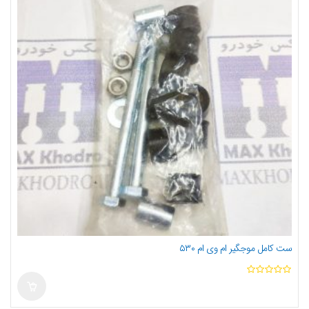
ست کامل موجگیر ام وی ام ۵۳۰
ا
ز
5