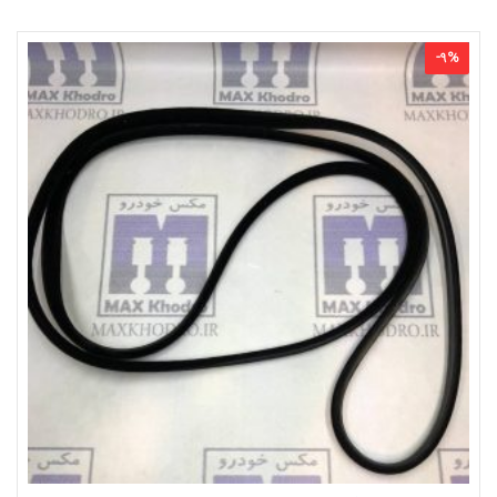
-
9
%