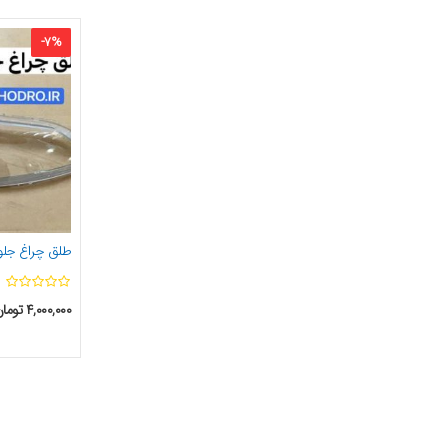
-
7
%
طلق چراغ جلو
۴,۰۰۰,۰۰۰
توما