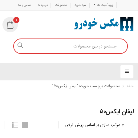
ورود / ثبت نام
سبد خرید
محصولات
درباره ما
تماس با ما
0
خانه
محصولات برچسب خورده “لیفان ایکس50”
لیفان ایکس50