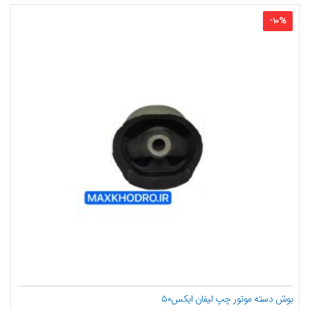
-
10
%
بوش دسته موتور چپ لیفان ایکس۵۰