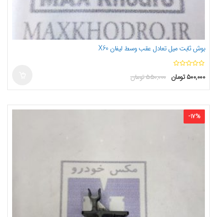
بوش ثابت میل تعادل عقب وسط لیفان X60
ا
۵۰۰,۰۰۰
تومان
۵۵۰,۰۰۰
تومان
ز
5
-
17
%