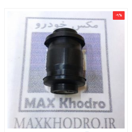
-
9
%