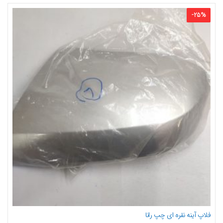
-
25
%
فلاپ آینه نقره ای چپ رانا