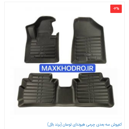
-
4
%
کفپوش سه بعدی چرمی هیوندای توسان (برند بابُل)