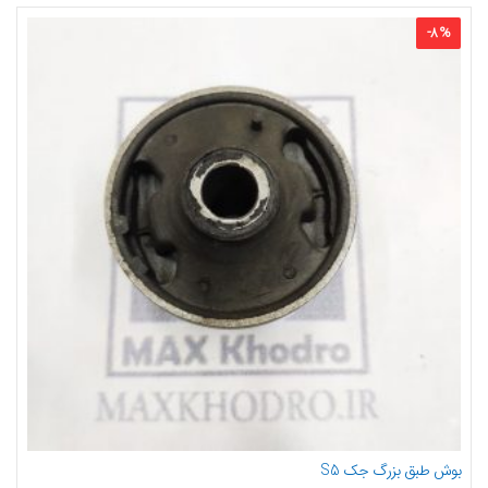
-
8
%
بوش طبق بزرگ جک S5