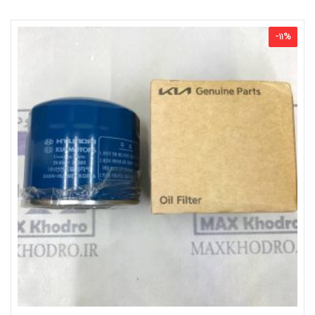
-
11
%