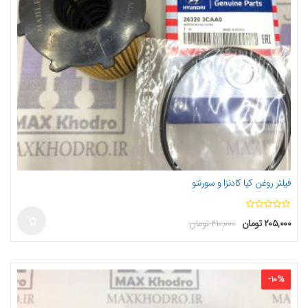
فیلتر روغن کیا کادنزا و سورنتو
ا
۲۰۵,۰۰۰
تومان
۲۱۰,۰۰۰
تومان
ز
5
-
10
%