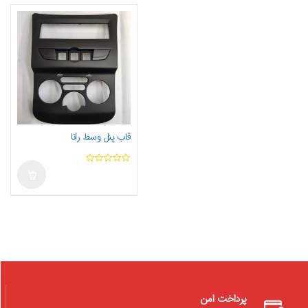
قاب پنل وسط رانا
ا
ز
5
پرداخت امن