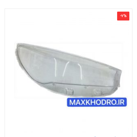
-
7
%