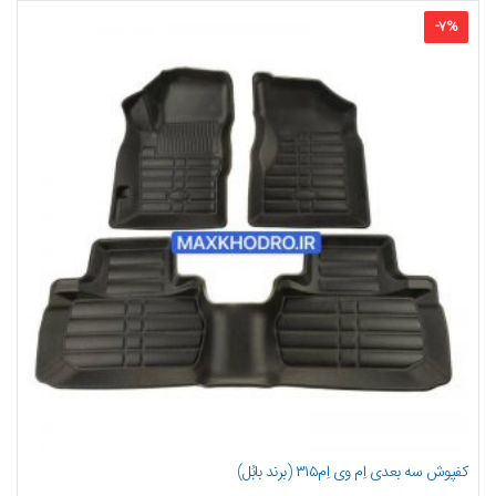
-
7
%
کفپوش سه بعدی اِم وی اِم۳۱۵ (برند بابُل)