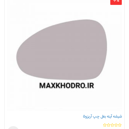
-
6
%
شیشه آینه بغل چپ آریزو۵
ا