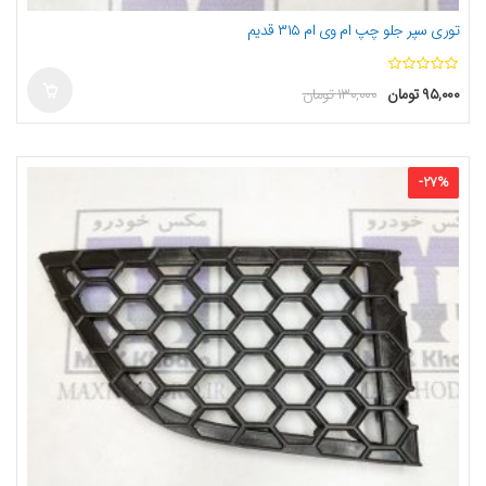
توری سپر جلو چپ ام وی ام ۳۱۵ قدیم
ا
۹۵,۰۰۰
تومان
۱۳۰,۰۰۰
تومان
ز
5
-
27
%