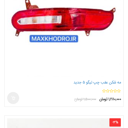
مه شکن عقب چپ تیگو ۵ جدید
ا
۱,۲۸۰,۰۰۰
تومان
۱,۵۰۰,۰۰۰
تومان
ز
5
-
4
%