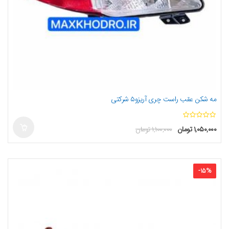
مه شکن عقب راست چری آریزو۵ شرکتی
ا
۱,۰۵۰,۰۰۰
تومان
۱,۱۰۰,۰۰۰
تومان
ز
5
-
15
%