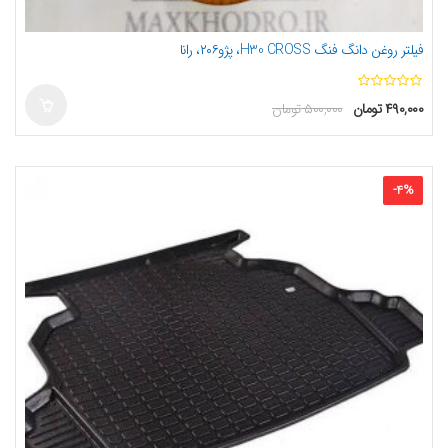
فیلتر روغن دانگ فنگ H30 CROSS، پژو۲۰۶، رانا
ا
۴۹۰,۰۰۰
تومان
۵۰۰,۰۰۰
تومان
ز
5
-
4
%