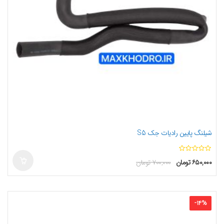
شیلنگ پایین رادیات جک S5
ا
۶۵۰,۰۰۰
تومان
۷۰۰,۰۰۰
تومان
ز
5
-
14
%