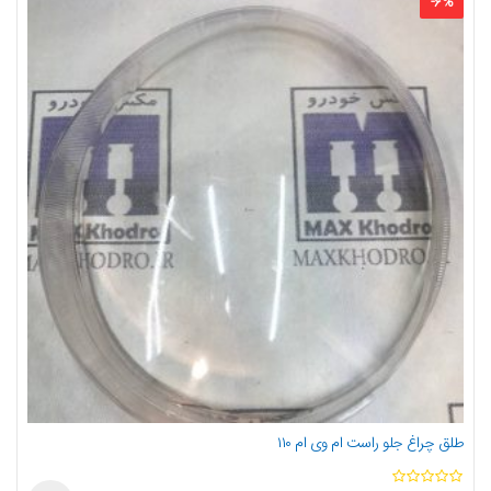
-
6
%
طلق چراغ جلو راست ام وی ام ۱۱۰
ا