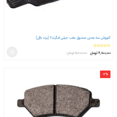
کفپوش سه بعدی صندوق عقب جیلی امگرند۷ (برند بابُل)
ا
۴,۸۰۰,۰۰۰
تومان
۵,۰۰۰,۰۰۰
تومان
ز
5
-
6
%