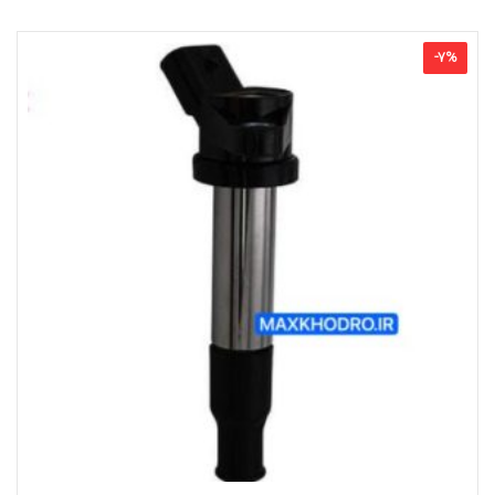
-
7
%