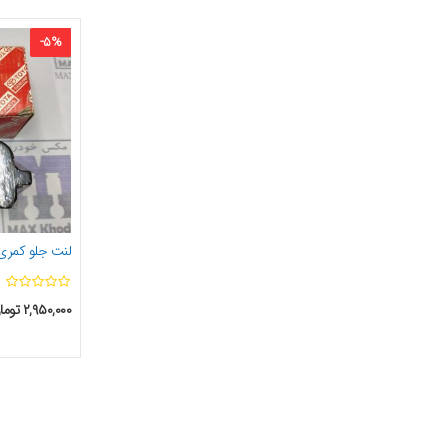
-
5
%
لنت جلو کمری قدیم ۰۵
۲,۹۵۰,۰۰۰
توما