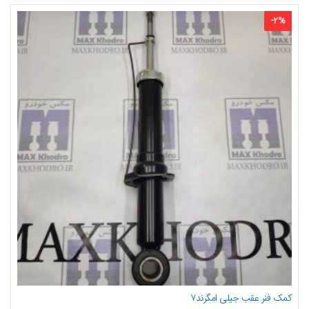
-
2
%
کمک فنر عقب جیلی امگرند۷