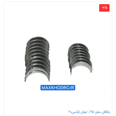
-
9
%
یاتاقان سایز ۲۵/. لیفان ایکس۶۰