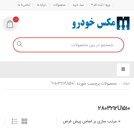
ورود / ثبت نام
سبد خرید
محصولات
درباره ما
تماس با ما
0
خانه
محصولات برچسب خورده “2803212U1510”
2803212U1510