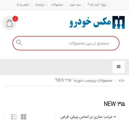
ورود / ثبت نام
سبد خرید
محصولات
درباره ما
تماس با ما
0
خانه
محصولات برچسب خورده “315 NEW”
315 NEW