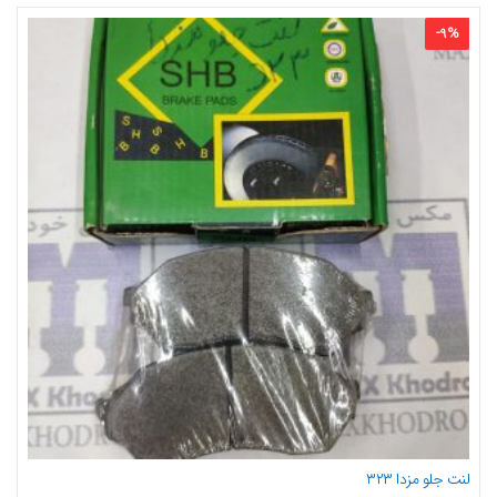
-
9
%
لنت جلو مزدا ۳۲۳