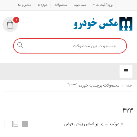
ورود / ثبت نام
سبد خرید
محصولات
درباره ما
تماس با ما
0
خانه
محصولات برچسب خورده “323”
323