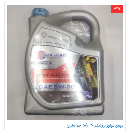
-
7
%
روغن موتور پروفیکار ۳۰-۵W چهارلیتری