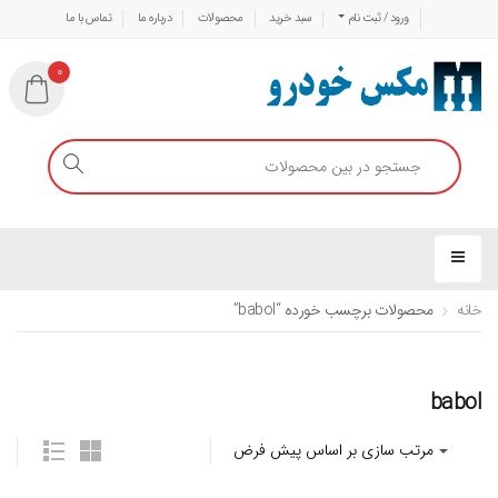
ورود / ثبت نام
سبد خرید
محصولات
درباره ما
تماس با ما
0
خانه
محصولات برچسب خورده “babol”
babol