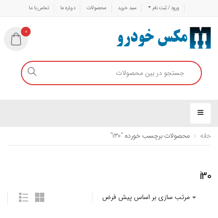
ورود / ثبت نام
سبد خرید
محصولات
درباره ما
تماس با ما
0
خانه
محصولات برچسب خورده “i30”
i30