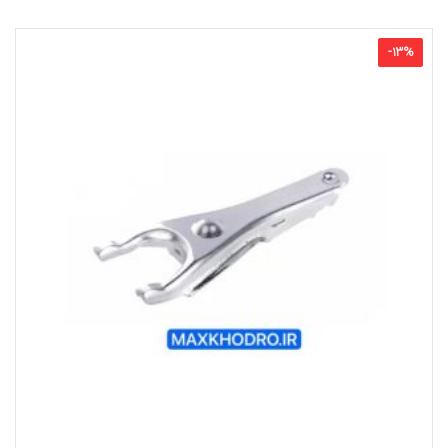
-
13
%