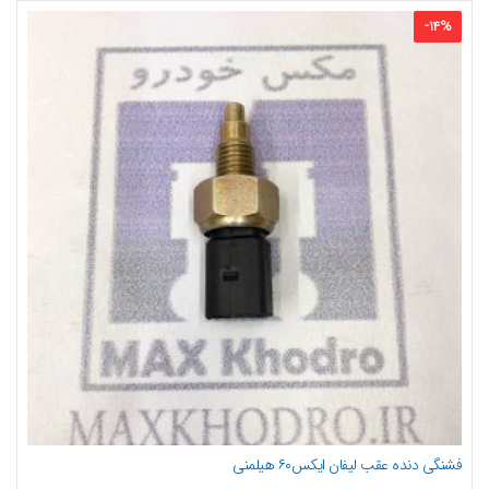
-
14
%
فشنگی دنده عقب لیفان ایکس۶۰ هیلمنی