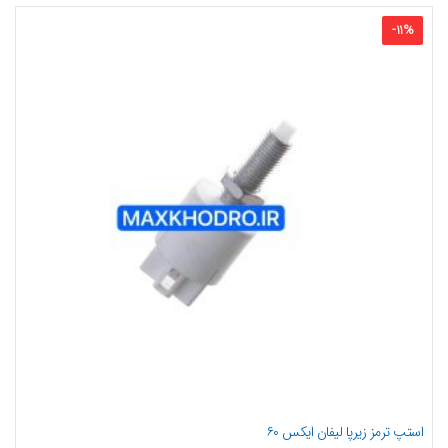
-
11
%
استپ ترمز زیرپا لیفان ایکس ۶۰